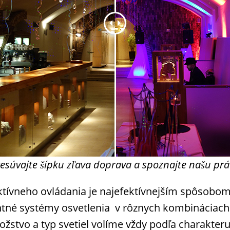
esúvajte šípku zľava doprava a spoznajte našu pr
ktívneho ovládania je najefektívnejším spôsobom
entné systémy osvetlenia v rôznych kombináciach
ožstvo a typ svetiel volíme vždy podľa charakter