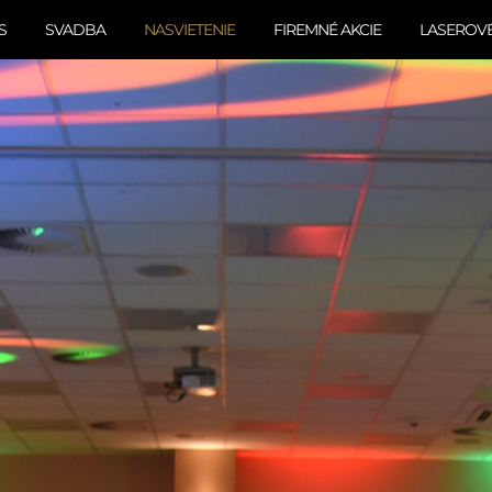
S
SVADBA
NASVIETENIE
FIREMNÉ AKCIE
LASEROV