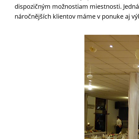
dispozičným možnostiam miestnosti. Jedná s
náročnějších klientov máme v ponuke aj vý