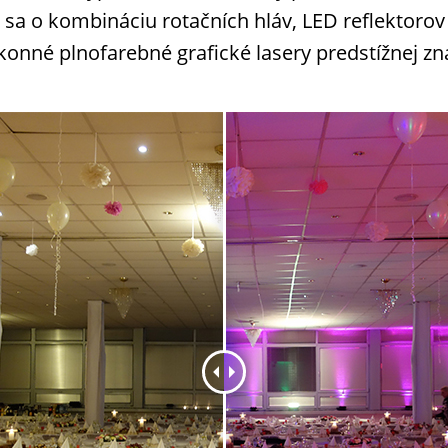
a o kombináciu rotačních hláv, LED reflektorov ,
konné plnofarebné grafické lasery predstížnej z