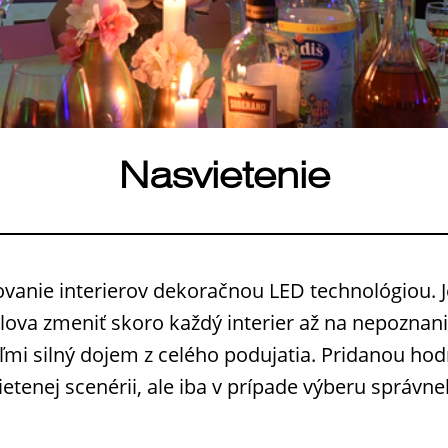
Nasvietenie
vanie interierov dekoračnou LED technológiou. Je
lova zmeniť skoro každý interier až na nepoznan
mi silný dojem z celého podujatia. Pridanou hod
ietenej scenérii, ale iba v prípade výberu sprá